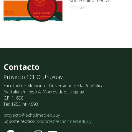
sobre salud mental
LEER MÁS
Contacto
Proyecto ECHO Uruguay
Facultad de Medicina | Universidad de la República
Av. Italia s/n, piso 4. Montevideo, Uruguay
C.P. 11600
Tel: 1953 int. 4593
proyecto@echo.fmed.edu.uy
Soporte técnico:
soporte@echo.fmed.edu.uy