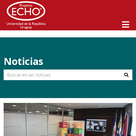
Inicio
>
Noticias
>
Seminario de intercambio y nuevas oportunidades
Noticias