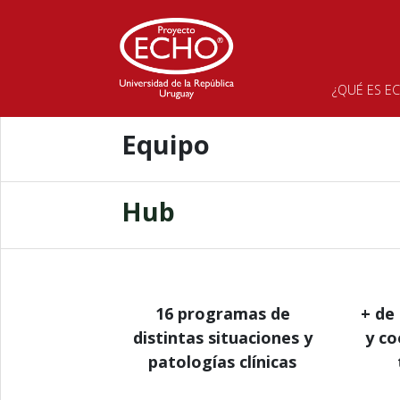
Inicio
>
ECHO Uruguay
Historia
¿QUÉ ES E
Equipo
Hub
16 programas de
+ de 
distintas situaciones y
y co
patologías clínicas