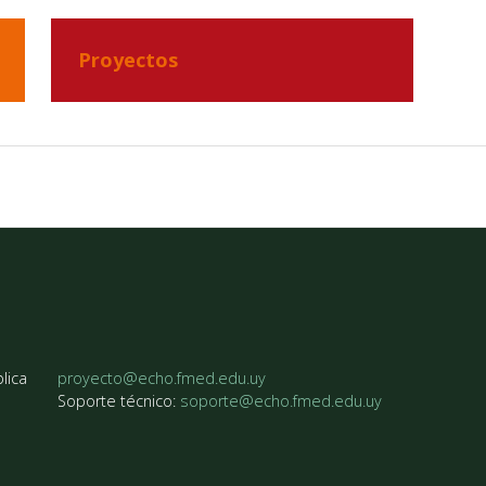
Proyectos
lica
proyecto@echo.fmed.edu.uy
Soporte técnico:
soporte@echo.fmed.edu.uy